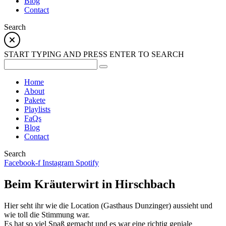
Blog
Contact
Search
START TYPING AND PRESS ENTER TO SEARCH
Home
About
Pakete
Playlists
FaQs
Blog
Contact
Search
Facebook-f
Instagram
Spotify
Beim Kräuterwirt in Hirschbach
Hier seht ihr wie die Location (Gasthaus Dunzinger) aussieht und
wie toll die Stimmung war.
Es hat so viel Spaß gemacht und es war eine richtig geniale