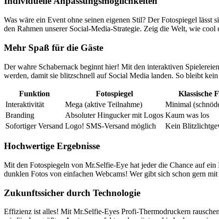
Individuelle Anpassungsmöglichkeiten
Was wäre ein Event ohne seinen eigenen Stil? Der Fotospiegel lässt 
den Rahmen unserer Social-Media-Strategie. Zeig die Welt, wie cool d
Mehr Spaß für die Gäste
Der wahre Schabernack beginnt hier! Mit den interaktiven Spielereie
werden, damit sie blitzschnell auf Social Media landen. So bleibt kein
Funktion
Fotospiegel
Klassische 
Interaktivität
Mega (aktive Teilnahme)
Minimal (schnöd
Branding
Absoluter Hingucker mit Logos
Kaum was los
Sofortiger Versand
Logo! SMS-Versand möglich
Kein Blitzlichtge
Hochwertige Ergebnisse
Mit den Fotospiegeln von Mr.Selfie-Eye hat jeder die Chance auf ein 
dunklen Fotos von einfachen Webcams! Wer gibt sich schon gern mit w
Zukunftssicher durch Technologie
Effizienz ist alles! Mit Mr.Selfie-Eyes Profi-Thermodruckern rausche