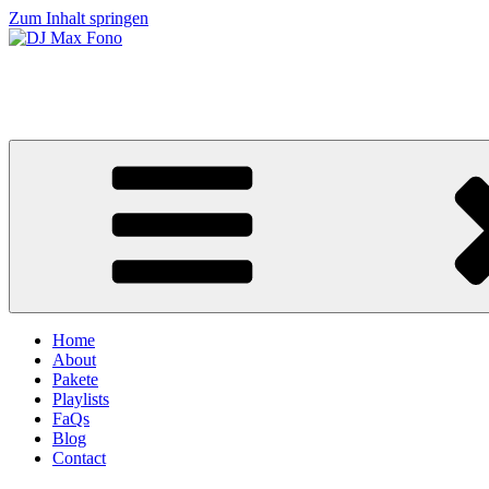
Zum Inhalt springen
DJ Max Fono
Hochzeit & Event DJ
Home
About
Pakete
Playlists
FaQs
Blog
Contact