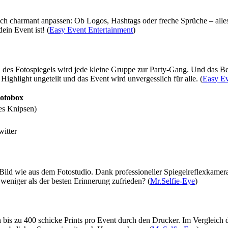
sich charmant anpassen: Ob Logos, Hashtags oder freche Sprüche – all
ein Event ist! (
Easy Event Entertainment
)
n des Fotospiegels wird jede kleine Gruppe zur Party-Gang. Und das B
 Highlight ungeteilt und das Event wird unvergesslich für alle. (
Easy Ev
Fotobox
es Knipsen)
witter
Bild wie aus dem Fotostudio. Dank professioneller Spiegelreflexkameras
eniger als der besten Erinnerung zufrieden? (
Mr.Selfie-Eye
)
n bis zu 400 schicke Prints pro Event durch den Drucker. Im Vergleich